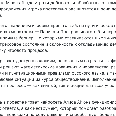
ею Minecraft, где игроки добывают и обрабатывают ка
 продвижения игрока постепенно расширяется и зона д
.
ется наличием игровых препятствий: на пути игроков 
типа «монстров» — Паника и Прокрастинатор. Эти пер
ипичные барьеры, с которыми сталкиваются школьник
стрессовое состояние и склонность к откладыванию д
ку игрового процесса.
рывает доступ к заданиям, основанным на реальных фо
и решают математические уравнения и неравенства, ра
и и пунктуационными правилами русского языка, а та
авовые ситуации из курса обществознания. Выполнение
на прогресс — как личный, так и общий для всех учас
 в проекте играет нейросеть Алиса AI: она функционир
 ответов, а как инструмент, который помогает разобр
ает подсказки по ходу решения и способствует более 