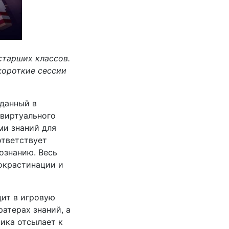
старших классов.
короткие сессии
зданный в
 виртуального
ми знаний для
ответствует
ознанию. Весь
окрастинации и
дит в игровую
атерах знаний, а
ика отсылает к