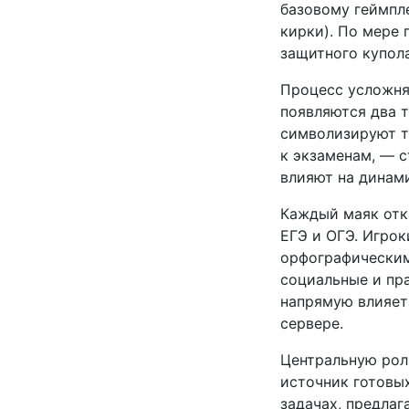
базовому геймпл
кирки). По мере
защитного купола
Процесс усложня
появляются два 
символизируют т
к экзаменам, — 
влияют на динами
Каждый маяк отк
ЕГЭ и ОГЭ. Игрок
орфографическим
социальные и пр
напрямую влияет 
сервере.
Центральную роль
источник готовых
задачах, предлаг