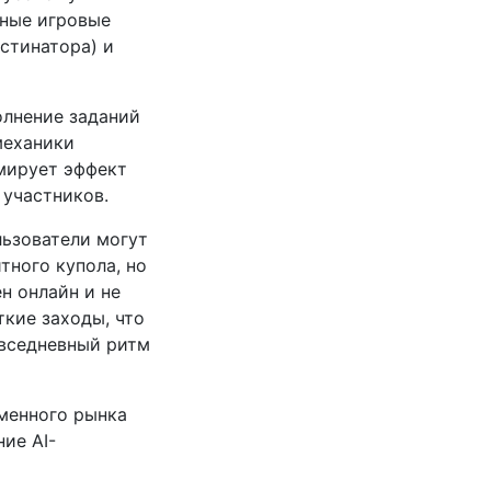
ьные игровые
стинатора) и
олнение заданий
механики
рмирует эффект
 участников.
ьзователи могут
тного купола, но
н онлайн и не
ткие заходы, что
овседневный ритм
менного рынка
ие AI-