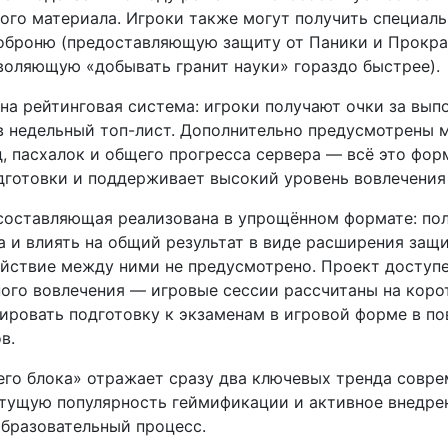
ого материала. Игроки также могут получить специал
оброню (предоставляющую защиту от Паники и Прокра
воляющую «добывать гранит науки» гораздо быстрее).
на рейтинговая система: игроки получают очки за вып
 в недельный топ-лист. Дополнительно предусмотрены 
, пасхалок и общего прогресса сервера — всё это фо
дготовки и поддерживает высокий уровень вовлечения
составляющая реализована в упрощённом формате: пол
а и влиять на общий результат в виде расширения защи
йствие между ними не предусмотрено. Проект доступе
ого вовлечения — игровые сессии рассчитаны на коро
рировать подготовку к экзаменам в игровой форме в п
в.
его блока» отражает сразу два ключевых тренда совре
стущую популярность геймификации и активное внедрен
образовательный процесс.