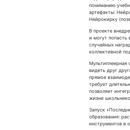
пониманию учебн
артефакты: Нейр
Нейрокирку (поз
В проекте внедре
и могут попасть
случайных наград
коллективной по
Мультиплеерная 
видеть друг друг
прямое взаимоде
требует длительн
позволяет интег
жизни школьнико
Запуск «Последн
образования: ра
инструментов в 