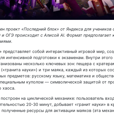
щен проект «Последний блок» от Яндекса для учеников 
 и ОГЭ происходит с Алисой AI. Формат предполагает 
ниями.
» представляет собой интерактивный игровой мир, со
ля интенсивной подготовки к экзаменам. Внутри этого
ганизованы несколько ключевых зон: пещера с кратера
(«гранита науки») и три маяка, каждый из которых со
ных предметов: русскому языку, математике и обществ
специальным куполом — символической защитой от пр
 хаоса.
 построен на циклической механике: пользователь вхо
ельностью 20-30 минут, добывает «гранит науки» в кр
 полученные ресурсы для активации маяков (эта механ