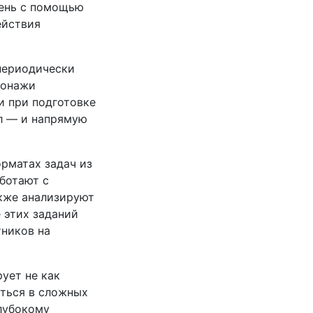
мень с помощью
ействия
периодически
сонажи
и при подготовке
ел — и напрямую
рматах задач из
ботают с
кже анализируют
 этих заданий
тников на
ует не как
аться в сложных
глубокому